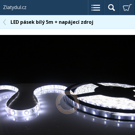
Zlatydul.cz
LED pásek bílý 5m + napájecí zdroj