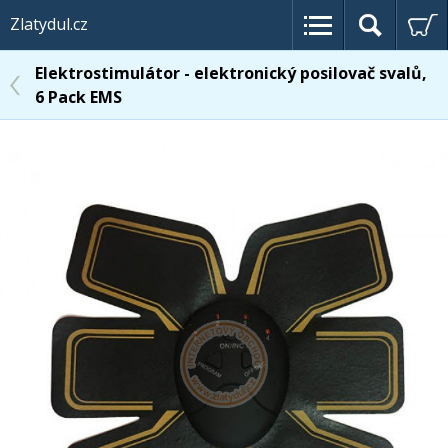
Zlatydul.cz
Elektrostimulátor - elektronický posilovač svalů,
6 Pack EMS