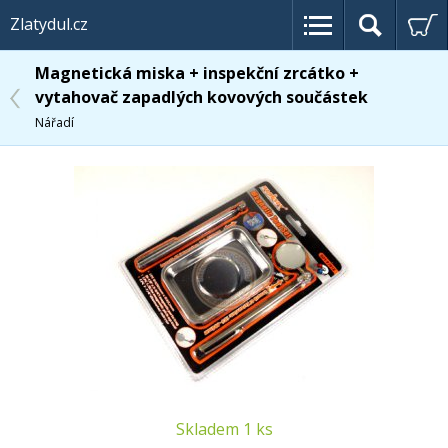
Zlatydul.cz
Magnetická miska + inspekční zrcátko +
vytahovač zapadlých kovových součástek
Nářadí
Skladem 1 ks