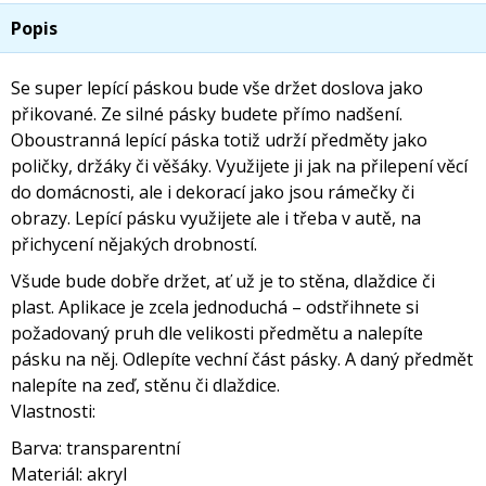
Popis
Se super lepící páskou bude vše držet doslova jako
přikované. Ze silné pásky budete přímo nadšení.
Oboustranná lepící páska totiž udrží předměty jako
poličky, držáky či věšáky. Využijete ji jak na přilepení věcí
do domácnosti, ale i dekorací jako jsou rámečky či
obrazy. Lepící pásku využijete ale i třeba v autě, na
přichycení nějakých drobností.
Všude bude dobře držet, ať už je to stěna, dlaždice či
plast. Aplikace je zcela jednoduchá – odstřihnete si
požadovaný pruh dle velikosti předmětu a nalepíte
pásku na něj. Odlepíte vechní část pásky. A daný předmět
nalepíte na zeď, stěnu či dlaždice.
Vlastnosti:
Barva: transpa­rentní
Materiál: akryl